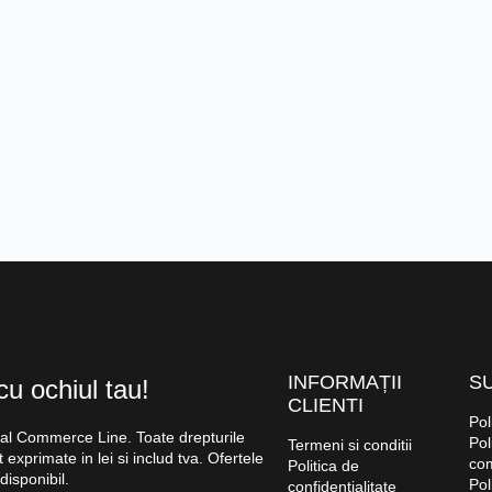
INFORMAȚII
SU
cu ochiul tau!
CLIENTI
Pol
nal Commerce Line. Toate drepturile
Pol
Termeni si conditii
 exprimate in lei si includ tva. Ofertele
co
Politica de
 disponibil.
Pol
confidențialitate