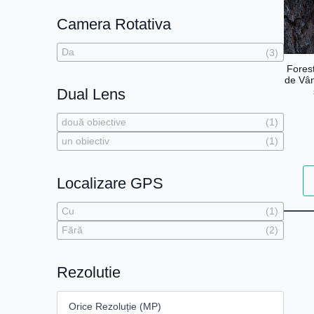
Camera Rotativa
Da
(3)
Fores
de Vân
Dual Lens
două obiective
(1)
un obiectiv
(1)
Localizare GPS
Cu
(1)
Fără
(2)
Rezolutie