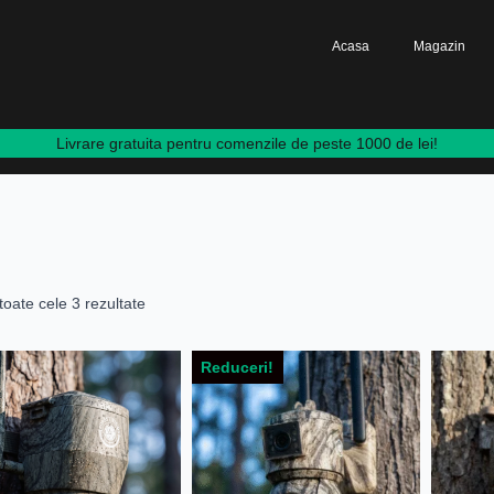
Acasa
Magazin
Livrare gratuita pentru comenzile de peste 1000 de lei!
toate cele 3 rezultate
Reduceri!