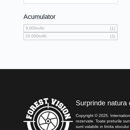
Acumulator
9.000mAh
(1)
20.000mAh
(2)
Surprinde natura 
Copyright © 2025. Internatio
rezervate. Toate preturile sunt
sunt valabile in limita stocului