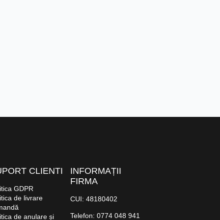
PORT CLIENTI
INFORMAȚII
FIRMA
itica GDPR
itica de livrare
CUI: 48180402
mandă
Telefon: 0774 048 941
itica de anulare și