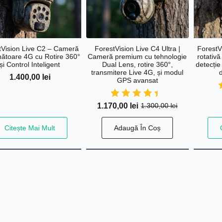
ForestVision Live C4 Ultra |
ForestV
tVision Live C2 – Cameră
Cameră premium cu tehnologie
rotativă
ătoare 4G cu Rotire 360°
Dual Lens, rotire 360°,
detecție
și Control Inteligent
transmitere Live 4G, și modul
1.400,00
lei
GPS avansat
1.170,00
lei
1.300,00
lei
Prețul
Prețul
inițial
curent
Citește Mai Mult
Adaugă În Coș
a
este:
fost:
1.170,00 lei.
1.300,00 lei.