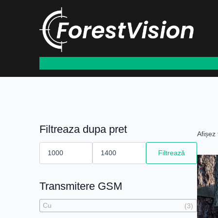
Filtreaza dupa pret
Afișez 
Preț
Preț
minim
maxim
Filtrează
Transmitere GSM
Cu
(3)