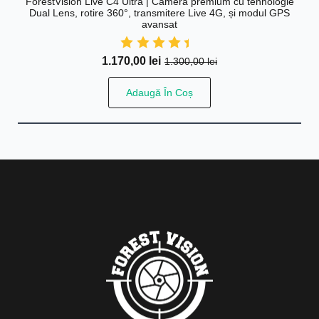
ForestVision Live C4 Ultra | Cameră premium cu tehnologie
Dual Lens, rotire 360°, transmitere Live 4G, și modul GPS
avansat
1.170,00
lei
1.300,00
lei
Prețul
Prețul
inițial
curent
Adaugă În Coș
a
este:
fost:
1.170,00 lei.
1.300,00 lei.